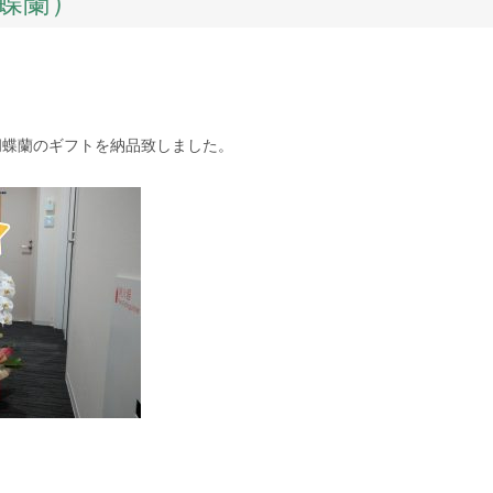
蝶蘭）
胡蝶蘭のギフトを納品致しました。
k
er