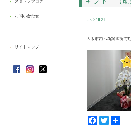
ギフト （胡
スタッフブログ
▶︎
お問い合わせ
▶︎
2020.10.21
大阪市内へ新築御祝で
サイトマップ
▶︎
Faceboo
Twitt
共
有