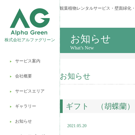
観葉植物レンタルサービス・壁面緑化
お知らせ
株式会社アルファグリーン
What’s New
サービス案内
▶︎
観葉植物レンタル
お知らせ
会社概要
▶︎
壁面緑化
サービスエリア
ギフト販売
▶︎
ギフト （胡蝶蘭）
造園ガーデニング
ギャラリー
▶︎
植木処分
お知らせ
▶︎
2021.05.20