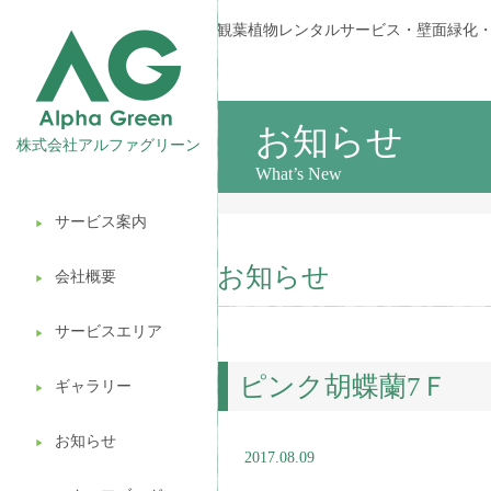
観葉植物レンタルサービス・壁面緑化
お知らせ
株式会社アルファグリーン
What’s New
サービス案内
▶︎
観葉植物レンタル
お知らせ
会社概要
▶︎
壁面緑化
サービスエリア
ギフト販売
▶︎
ピンク胡蝶蘭7Ｆ
造園ガーデニング
ギャラリー
▶︎
植木処分
お知らせ
▶︎
2017.08.09