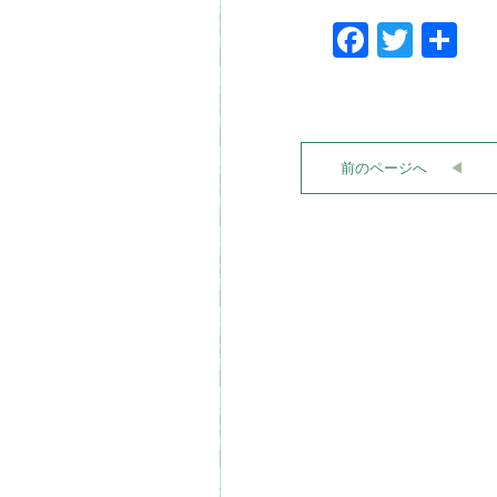
Faceboo
Twitt
共
有
前のページへ
◀︎