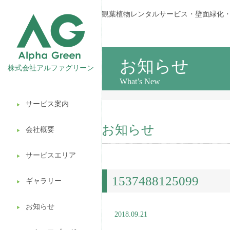
観葉植物レンタルサービス・壁面緑化
お知らせ
株式会社アルファグリーン
What’s New
サービス案内
▶︎
観葉植物レンタル
お知らせ
会社概要
▶︎
壁面緑化
サービスエリア
ギフト販売
▶︎
1537488125099
造園ガーデニング
ギャラリー
▶︎
植木処分
お知らせ
▶︎
2018.09.21