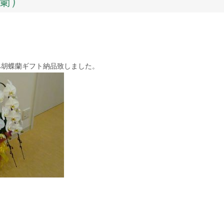
蘭）
へ胡蝶蘭ギフト納品致しました。
k
er