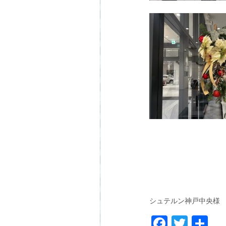
シュテルン神戸中央様
Faceboo
Twitt
共