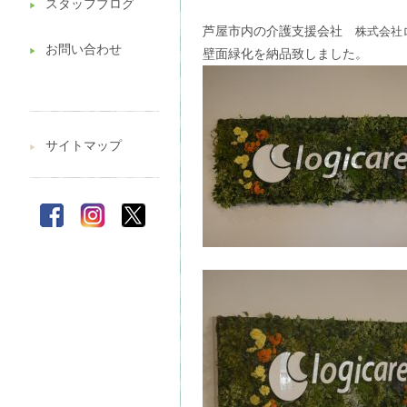
スタッフブログ
▶︎
芦屋市内の介護支援会社
株式会社
お問い合わせ
壁面緑化を納品致しました。
▶︎
サイトマップ
▶︎