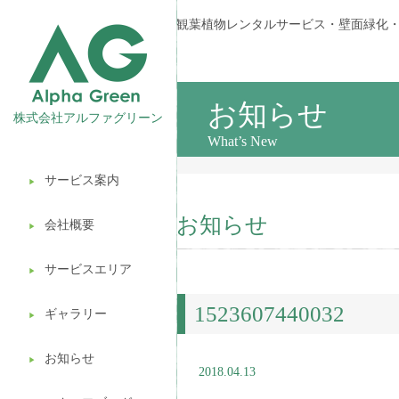
観葉植物レンタルサービス・壁面緑化
お知らせ
株式会社アルファグリーン
What’s New
サービス案内
▶︎
観葉植物レンタル
お知らせ
会社概要
▶︎
壁面緑化
サービスエリア
ギフト販売
▶︎
1523607440032
造園ガーデニング
ギャラリー
▶︎
植木処分
お知らせ
▶︎
2018.04.13