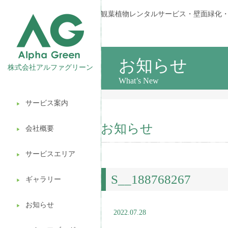
観葉植物レンタルサービス・壁面緑化
お知らせ
株式会社アルファグリーン
What’s New
サービス案内
▶︎
観葉植物レンタル
お知らせ
会社概要
▶︎
壁面緑化
サービスエリア
ギフト販売
▶︎
S__188768267
造園ガーデニング
ギャラリー
▶︎
植木処分
お知らせ
▶︎
2022.07.28