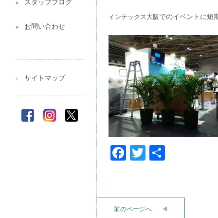
スタッフブログ
▶︎
インテックス大阪
でのイベントに短
お問い合わせ
▶︎
サイトマップ
▶︎
Facebook
Twitter
共
有
前のページへ
◀︎