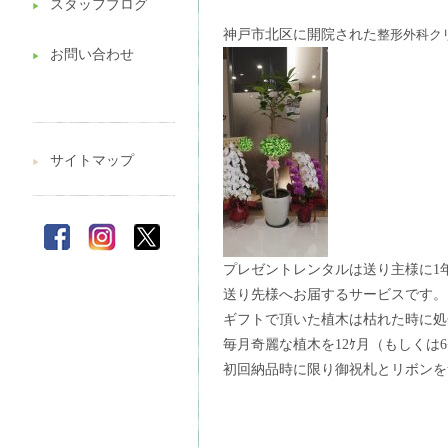
スタッフブログ
▶︎
神戸市北区に開院された
整形外科ク
お問い合わせ
▶︎
サイトマップ
▶︎
プレゼントレンタルは送り主様に1
送り先様へお届するサービスです。
ギフトで頂いた植木は枯れた時に処
毎月奇麗な植木を12ｹ月（もしくは
初回納品時に限り御祝札とリボンを