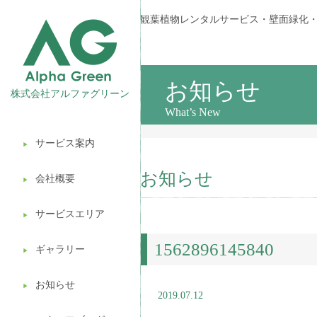
観葉植物レンタルサービス・壁面緑化
お知らせ
株式会社アルファグリーン
What’s New
サービス案内
▶︎
観葉植物レンタル
お知らせ
会社概要
▶︎
壁面緑化
サービスエリア
ギフト販売
▶︎
1562896145840
造園ガーデニング
ギャラリー
▶︎
植木処分
お知らせ
▶︎
2019.07.12