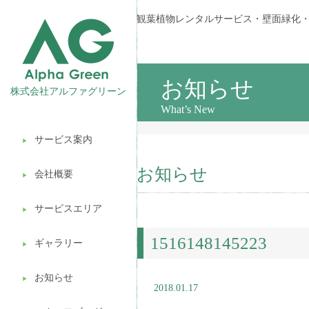
観葉植物レンタルサービス・壁面緑化
お知らせ
株式会社アルファグリーン
What’s New
サービス案内
▶︎
観葉植物レンタル
お知らせ
会社概要
▶︎
壁面緑化
サービスエリア
ギフト販売
▶︎
1516148145223
造園ガーデニング
ギャラリー
▶︎
植木処分
お知らせ
▶︎
2018.01.17