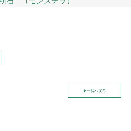
明石 （モンステラ）
▶︎
一覧へ戻る