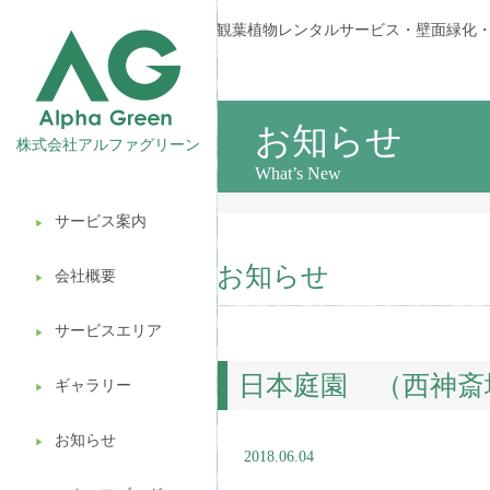
観葉植物レンタルサービス・壁面緑化
お知らせ
株式会社アルファグリーン
What’s New
サービス案内
▶︎
観葉植物レンタル
お知らせ
会社概要
▶︎
壁面緑化
サービスエリア
ギフト販売
▶︎
日本庭園 （西神斎
造園ガーデニング
ギャラリー
▶︎
植木処分
お知らせ
▶︎
2018.06.04