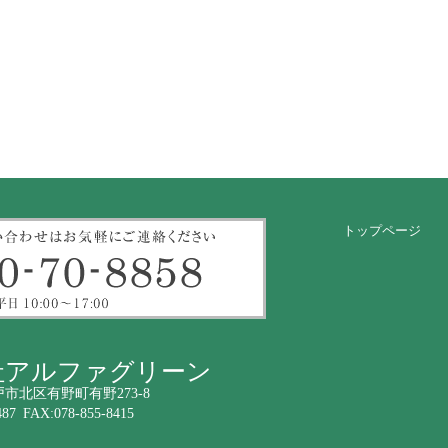
トップページ
社アルファグリーン
 神戸市北区有野町有野273-8
487 FAX:078-855-8415